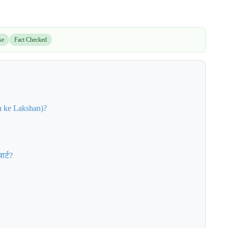
se
Fact Checked
nth ke Lakshan)?
ार्ट?