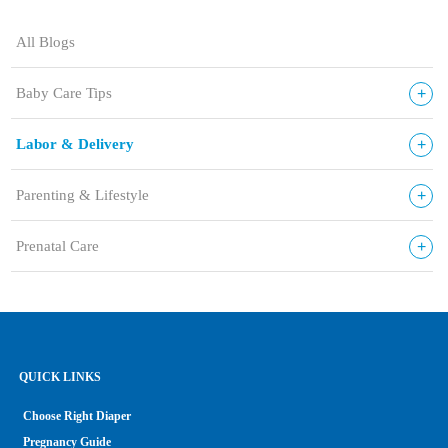
All Blogs
+
Baby Care Tips
+
Labor & Delivery
+
Parenting & Lifestyle
+
Prenatal Care
QUICK LINKS
Choose Right Diaper
Pregnancy Guide