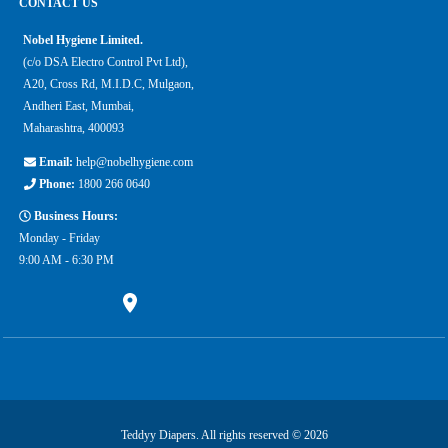
CONTACT US
Nobel Hygiene Limited.
(c/o DSA Electro Control Pvt Ltd),
A20, Cross Rd, M.I.D.C, Mulgaon,
Andheri East, Mumbai,
Maharashtra, 400093
Email:
help@nobelhygiene.com
Phone:
1800 266 0640
Business Hours:
Monday - Friday
9:00 AM - 6:30 PM
Teddyy Diapers. All rights reserved © 2026