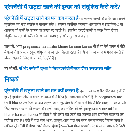
प्रेगनेंसी में खट्टा खाने की इच्छा को संतुलित कैसे करें?
प्रेगनेंसी में खट्टा खाने का मन कब करता है
यह जानना जरूरी है ताकि आप अपनी
क्रेविंग्स को सही तरीके से संभाल सकें। अक्सर हार्मोनल बदलाव और शरीर में विटामिन C या
आयरन की कमी के कारण यह इच्छा बढ़ जाती है। इसलिए खट्टे फलों या पदार्थों का सेवन
संतुलित मात्रा में करें ताकि आपको फायदा हो और नुकसान न हो।
साथ ही, अगर
pregnancy me mitha khane ka man karna
भी हो तो ऐसे समय में मीठे
में फल जैसे आम, तरबूज, अंगूर या केला लेना बेहतर रहता है। ये न केवल स्वाद में मदद करते हैं
बल्कि सेहत के लिए भी फायदेमंद होते हैं।
यह भी पढ़ें:
माँ और बच्चे की सुरक्षा के लिए प्रेगनेंसी में पहला टीका कब लगाना चाहिए
निष्कर्ष
प्रेगनेंसी में खट्टा खाने का मन क्यों करता है
,
इसका जवाब शरीर और मन दोनों में
हो रहे हार्मोनल और भावनात्मक बदलावों में छिपा है। जब आप सोचती हैं कि
pregnancy me
imli kha sakte hai
या क्या खट्टा खाना सुरक्षित है, तो जान लें कि सीमित मात्रा में यह आपके
लिए लाभदायक भी हो सकता है। इसी तरह, कई महिलाओं को
pregnancy me mitha
khane ka man karna
भी होता है, जो शरीर की ऊर्जा की ज़रूरत और हार्मोनल बदलावों का
नतीजा होता है। ऐसे में फल जैसे आम, तरबूज, और केले का सेवन करना बेहतर विकल्प होता है।
लेकिन
प्रेगनेंसी में तीखा खाने से क्या होता है?
—तीखा भोजन आपके पेट में जलन और एसिडिटी