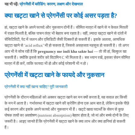
यह भी पढ़ें:
प्रेगनेंसी में ब्लीडिंग: कारण, लक्षण और देखभाल
क्या खट्टा खाने से प्रेगनेंसी पर कोई असर पड़ता है?
हां, खट्टा खाने के अपने फायदे और नुकसान दोनों हैं। सीमित मात्रा में खाने से न केवल मितली
में राहत मिलती है, बल्कि पाचन तंत्र भी बेहतर बना रहता है। वहीं, ज़्यादा खट्टा खाने से दांतों में
सेंसिटिविटी, पेट में जलन और एसिडिटी जैसी दिक्कतें हो सकती हैं। इसके अलावा, अत्यधिक
खट्टा खाने से ‘acid reflux’ भी हो सकता है, जिससे असहजता महसूस हो सकती है। तो अगर
आप भी ये सोच रही हैं कि
pregnancy me imli kha sakte hai
— तो जी हां, बिल्कुल खा
सकती हैं। क्योंकि इससे शरीर को विटामिन C भी मिलता है। बस ध्यान रखें, इसका सेवन सीमित
मात्रा में ही करें, ताकि फायदा भी हो और कोई परेशानी भी न हो।
प्रेगनेंसी में खट्टा खाने के फायदे और नुकसान
प्रेगनेंसी में क्या नहीं खाना चाहिए? पूरी जानकारी
प्रेगनेंसी के दौरान महिलाओं को अक्सर खट्टा खाने का मन क्यों करता है, यह सवाल हर किसी
के मन में आता है। गर्भावस्था में खट्टा खाने की क्रेविंग होना एक आम बात है, लेकिन इसके पीछे
कई कारण और इसके अपने फायदे और नुकसान भी हैं। खट्टे खाद्य पदार्थों के सेवन से कुछ
पोषक तत्वों का अवशोषण (nutrient absorption) बेहतर होता है, जो मां और बच्चे दोनों के लिए
जरूरी है। आइए जानते हैं कि प्रेगनेंसी में खट्टा खाने के क्या लाभ और क्या हानियां हो सकती
हैं।