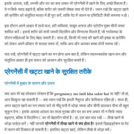
इसके अलावा, दही, लस्सी और घर का बना अचार भी प्रेगनेंसी में खाने के लिए अच्छे विकल्प हैं।
ये न सिर्फ स्वाद बढ़ाते हैं, बल्कि शरीर को जरूरी पोषक तत्व भी देते हैं। ध्यान रखें कि खट्टा खाने
की क्रेविंग को संतुलित मात्रा में ही पूरा करें, ताकि पेट में जलन या एसिडिटी जैसी समस्या न हो।
इस दौरान अपने आहार में ताजे फल, हरी सब्जियां, साबुत अनाज और प्रोटीन युक्त चीजें जरूर
शामिल करें। इससे शरीर को सभी जरूरी विटामिन और मिनरल्स मिलते हैं, जो गर्भावस्था के
दौरान महिलाओं के लिए बेहद जरूरी हैं। साथ ही, किसी भी तरह की खाने की इच्छा या क्रेविंग
को लेकर अपने डॉक्टर से सलाह जरूर लें, ताकि आप और आपका बच्चा दोनों स्वस्थ रहें।
याद रखें, प्रेगनेंसी में खट्टा खाने का मन होना आम बात है, लेकिन स्वास्थ्यवर्धक खान-पान और
संतुलित आहार ही इस सफर को आसान और सुरक्षित बनाते हैं।
प्रेगनेंसी में खट्टा खाने के सुरक्षित तरीके
प्रेगनेंसी में बुखार के कारण और उपाय
क्या आप भी यह सोचकर परेशान हैं कि
pregnancy me imli kha sakte hai
या नहीं? तो हां,
आप बिल्कुल खा सकती हैं — बस ध्यान रखें कि इमली नैचुरल और केमिकल रहित हो। साथ ही,
अगर खट्टा खाने का मन ज़्यादा करे तो नींबू पानी में थोड़ा नमक और चीनी डालकर पीना भी बहुत
सुकून देगा। इसके अलावा आंवला का ताज़ा मुरब्बा और घर का बना अचार भी न सिर्फ स्वाद
बढ़ाएगा, बल्कि ये विटामिन C का भी बेहतरीन सोर्स है। हां, एक बात याद रखें — तीखे खाने से
थोड़ा परहेज़ करें। नहीं जानती
प्रेगनेंसी में तीखा खाने से क्या होता है?
इससे डिहाइड्रेशन या पेट
में जलन की दिक्कत हो सकती है। इसलिए खट्टा खाएं, लेकिन तीखे से थोड़ा बचें।