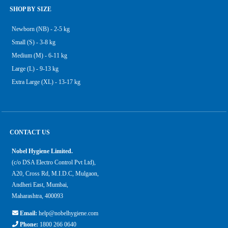
SHOP BY SIZE
Newborn (NB) - 2-5 kg
Small (S) - 3-8 kg
Medium (M) - 6-11 kg
Large (L) - 9-13 kg
Extra Large (XL) - 13-17 kg
CONTACT US
Nobel Hygiene Limited.
(c/o DSA Electro Control Pvt Ltd),
A20, Cross Rd, M.I.D.C, Mulgaon,
Andheri East, Mumbai,
Maharashtra, 400093
Email:
help@nobelhygiene.com
Phone:
1800 266 0640