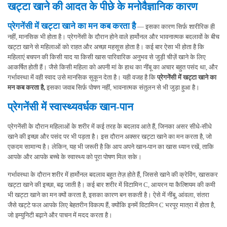
खट्टा खाने की आदत के पीछे के मनोवैज्ञानिक कारण
प्रेगनेंसी में खट्टा खाने का मन कब करता है
— इसका कारण सिर्फ़ शारीरिक ही
नहीं, मानसिक भी होता है। प्रेगनेंसी के दौरान होने वाले हार्मोनल और भावनात्मक बदलावों के बीच
खट्टा खाने से महिलाओं को राहत और अच्छा महसूस होता है। कई बार ऐसा भी होता है कि
महिलाएं बचपन की किसी याद या किसी खास पारिवारिक अनुभव से जुड़ी चीज़ें खाने के लिए
आकर्षित होती हैं। जैसे किसी महिला को अपनी मां के हाथ का नींबू का अचार बहुत पसंद था, और
गर्भावस्था में वही स्वाद उसे मानसिक सुकून देता है। यही वजह है कि
प्रेगनेंसी में खट्टा खाने का
मन कब करता है,
इसका जवाब सिर्फ़ पोषण नहीं, भावनात्मक संतुलन से भी जुड़ा हुआ है।
प्रेगनेंसी में स्वास्थ्यवर्धक खान-पान
प्रेगनेंसी के दौरान महिलाओं के शरीर में कई तरह के बदलाव आते हैं, जिनका असर सीधे-सीधे
खाने की इच्छा और पसंद पर भी पड़ता है। इस दौरान अक्सर खट्टा खाने का मन करता है, जो
एकदम सामान्य है। लेकिन, यह भी जरूरी है कि आप अपने खान-पान का खास ध्यान रखें, ताकि
आपके और आपके बच्चे के स्वास्थ्य को पूरा पोषण मिल सके।
गर्भावस्था के दौरान शरीर में हार्मोनल बदलाव बहुत तेज़ होते हैं, जिससे खाने की क्रेविंग, खासकर
खट्टा खाने की इच्छा, बढ़ जाती है। कई बार शरीर में विटामिन C, आयरन या कैल्शियम की कमी
भी खट्टा खाने का मन क्यों करता है, इसका कारण बन सकती है। ऐसे में नींबू, आंवला, संतरा
जैसे खट्टे फल आपके लिए बेहतरीन विकल्प हैं, क्योंकि इनमें विटामिन C भरपूर मात्रा में होता है,
जो इम्युनिटी बढ़ाने और पाचन में मदद करता है।