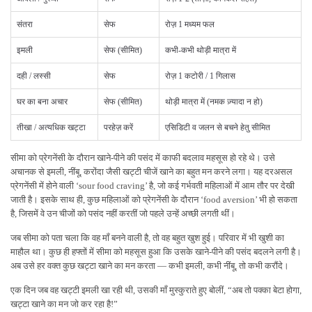
संतरा
सेफ
रोज़ 1 मध्यम फल
इमली
सेफ (सीमित)
कभी-कभी थोड़ी मात्रा में
दही / लस्सी
सेफ
रोज़ 1 कटोरी / 1 गिलास
घर का बना अचार
सेफ (सीमित)
थोड़ी मात्रा में (नमक ज़्यादा न हो)
तीखा / अत्यधिक खट्टा
परहेज़ करें
एसिडिटी व जलन से बचने हेतु सीमित
सीमा को प्रेगनेंसी के दौरान खाने-पीने की पसंद में काफी बदलाव महसूस हो रहे थे। उसे
अचानक से इमली, नींबू, करोंदा जैसी खट्टी चीजें खाने का बहुत मन करने लगा। यह दरअसल
प्रेगनेंसी में होने वाली ‘sour food craving’ है, जो कई गर्भवती महिलाओं में आम तौर पर देखी
जाती है। इसके साथ ही, कुछ महिलाओं को प्रेगनेंसी के दौरान ‘food aversion’ भी हो सकता
है, जिसमें वे उन चीजों को पसंद नहीं करतीं जो पहले उन्हें अच्छी लगती थीं।
जब सीमा को पता चला कि वह माँ बनने वाली है, तो वह बहुत खुश हुई। परिवार में भी खुशी का
माहौल था। कुछ ही हफ्तों में सीमा को महसूस हुआ कि उसके खाने-पीने की पसंद बदलने लगी है।
अब उसे हर वक्त कुछ खट्टा खाने का मन करता — कभी इमली, कभी नींबू, तो कभी करौंदे।
एक दिन जब वह खट्टी इमली खा रही थी, उसकी माँ मुस्कुराते हुए बोलीं, “अब तो पक्का बेटा होगा,
खट्टा खाने का मन जो कर रहा है!”