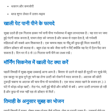
थकान और कमजोरी
ब्लड शुगर लेवल में उतार-चढ़ाव
खाली पेट पानी पीने के फायदे
सुबह उठते ही एक गिलास हल्का गर्म पानी पीना गर्भावस्था में बहुत लाभदायक है। यह रात भर जमा
हुई गंदगी साफ़ करता है, पाचन तंत्र को जगाता है और कब्ज से राहत देता है, जो गर्भवती
महिलाओं की सबसे आम शिकायत है। एक चम्मच शहद या नींबू की कुछ बूंदें मिला सकती हैं,
लेकिन डॉक्टर की सलाह से। बहुत ठंडा या बर्फ जैसा पानी न पिएँ क्योंकि यह पेट में ऐंठन पैदा कर
सकता है। दिन भर में 8 से 10 गिलास पानी पीने का लक्ष्य रखें।
मॉर्निंग सिकनेस में खाली पेट क्या करें
पहली तिमाही में सुबह-सुबह उबकाई आना आम है। बिस्तर से उठने से पहले ही मुट्ठी भर सूखे मेवे,
एक खजूर या कुछ भुने हुए चने खा लेना उल्टी को रोकने में मदद करता है। अदरक की छोटी
टुकड़ी चबाना या अदरक की चाय पीना भी फायदेमंद है। एक साथ ज़्यादा खाने के बजाय हर 2-3
घंटे में थोड़ा-थोड़ा खाएँ। तेज़ गंध, तली हुई चीज़ें और कॉफ़ी से बचें। अगर उल्टी लगातार हो रही
है और कुछ भी रुक नहीं रहा तो डॉक्टर से मिलें।
तिमाही के अनुसार सुबह का भोजन
पहली तिमाही में हल्का, पोषण युक्त भोजन जैसे दलिया, पोहा या इडली उत्तम है। उबकाई होने पर