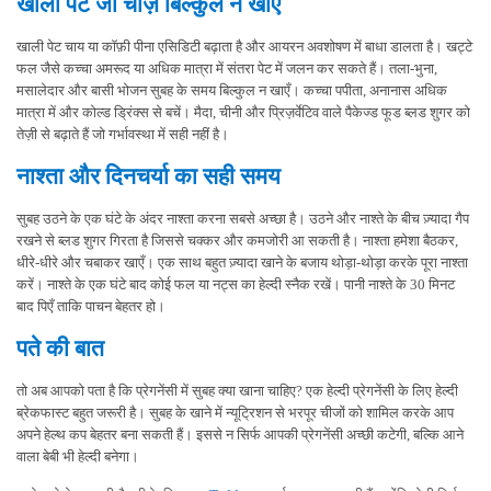
खाली पेट जो चीज़ें बिल्कुल न खाएँ
खाली पेट चाय या कॉफ़ी पीना एसिडिटी बढ़ाता है और आयरन अवशोषण में बाधा डालता है। खट्टे
फल जैसे कच्चा अमरूद या अधिक मात्रा में संतरा पेट में जलन कर सकते हैं। तला-भुना,
मसालेदार और बासी भोजन सुबह के समय बिल्कुल न खाएँ। कच्चा पपीता, अनानास अधिक
मात्रा में और कोल्ड ड्रिंक्स से बचें। मैदा, चीनी और प्रिज़र्वेटिव वाले पैकेज्ड फूड ब्लड शुगर को
तेज़ी से बढ़ाते हैं जो गर्भावस्था में सही नहीं है।
नाश्ता और दिनचर्या का सही समय
सुबह उठने के एक घंटे के अंदर नाश्ता करना सबसे अच्छा है। उठने और नाश्ते के बीच ज़्यादा गैप
रखने से ब्लड शुगर गिरता है जिससे चक्कर और कमजोरी आ सकती है। नाश्ता हमेशा बैठकर,
धीरे-धीरे और चबाकर खाएँ। एक साथ बहुत ज़्यादा खाने के बजाय थोड़ा-थोड़ा करके पूरा नाश्ता
करें। नाश्ते के एक घंटे बाद कोई फल या नट्स का हेल्दी स्नैक रखें। पानी नाश्ते के 30 मिनट
बाद पिएँ ताकि पाचन बेहतर हो।
पते की बात
तो अब आपको पता है कि प्रेगनेंसी में सुबह क्या खाना चाहिए? एक हेल्दी प्रेगनेंसी के लिए हेल्दी
ब्रेकफास्ट बहुत जरूरी है। सुबह के खाने में न्यूट्रिशन से भरपूर चीजों को शामिल करके आप
अपने हेल्थ कप बेहतर बना सकती हैं। इससे न सिर्फ आपकी प्रेगनेंसी अच्छी कटेगी, बल्कि आने
वाला बेबी भी हेल्दी बनेगा।