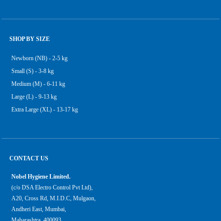
SHOP BY SIZE
Newborn (NB) - 2-5 kg
Small (S) - 3-8 kg
Medium (M) - 6-11 kg
Large (L) - 9-13 kg
Extra Large (XL) - 13-17 kg
CONTACT US
Nobel Hygiene Limited.
(c/o DSA Electro Control Pvt Ltd),
A20, Cross Rd, M.I.D.C, Mulgaon,
Andheri East, Mumbai,
Maharashtra, 400093