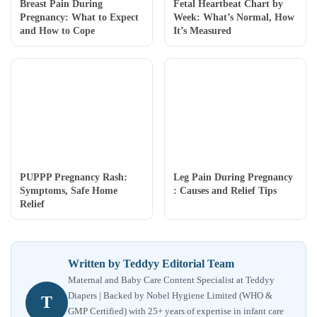
Breast Pain During
Fetal Heartbeat Chart by
Pregnancy: What to Expect
Week: What’s Normal, How
and How to Cope
It’s Measured
PUPPP Pregnancy Rash:
Leg Pain During Pregnancy
Symptoms, Safe Home
: Causes and Relief Tips
Relief
Written by Teddyy Editorial Team
Maternal and Baby Care Content Specialist at Teddyy
Diapers | Backed by Nobel Hygiene Limited (WHO &
T
GMP Certified) with 25+ years of expertise in infant care