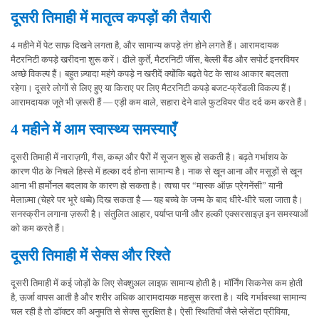
दूसरी तिमाही में मातृत्व कपड़ों की तैयारी
4 महीने में पेट साफ़ दिखने लगता है, और सामान्य कपड़े तंग होने लगते हैं। आरामदायक
मैटरनिटी कपड़े खरीदना शुरू करें। ढीले कुर्ते, मैटरनिटी जींस, बेल्ली बैंड और सपोर्ट इनरवियर
अच्छे विकल्प हैं। बहुत ज़्यादा महंगे कपड़े न खरीदें क्योंकि बढ़ते पेट के साथ आकार बदलता
रहेगा। दूसरे लोगों से लिए हुए या किराए पर लिए मैटरनिटी कपड़े बजट-फ्रेंडली विकल्प हैं।
आरामदायक जूते भी ज़रूरी हैं — एड़ी कम वाले, सहारा देने वाले फुटवियर पीठ दर्द कम करते हैं।
4 महीने में आम स्वास्थ्य समस्याएँ
दूसरी तिमाही में नाराज़गी, गैस, कब्ज़ और पैरों में सूजन शुरू हो सकती है। बढ़ते गर्भाशय के
कारण पीठ के निचले हिस्से में हल्का दर्द होना सामान्य है। नाक से खून आना और मसूड़ों से खून
आना भी हार्मोनल बदलाव के कारण हो सकता है। त्वचा पर “मास्क ऑफ़ प्रेगनेंसी” यानी
मेलाज़्मा (चेहरे पर भूरे धब्बे) दिख सकता है — यह बच्चे के जन्म के बाद धीरे-धीरे चला जाता है।
सनस्क्रीन लगाना ज़रूरी है। संतुलित आहार, पर्याप्त पानी और हल्की एक्सरसाइज़ इन समस्याओं
को कम करते हैं।
दूसरी तिमाही में सेक्स और रिश्ते
दूसरी तिमाही में कई जोड़ों के लिए सेक्शुअल लाइफ़ सामान्य होती है। मॉर्निंग सिकनेस कम होती
है, ऊर्जा वापस आती है और शरीर अधिक आरामदायक महसूस करता है। यदि गर्भावस्था सामान्य
चल रही है तो डॉक्टर की अनुमति से सेक्स सुरक्षित है। ऐसी स्थितियाँ जैसे प्लेसेंटा प्रीविया,