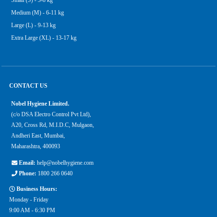
Small (S) - 3-8 kg
Medium (M) - 6-11 kg
Large (L) - 9-13 kg
Extra Large (XL) - 13-17 kg
CONTACT US
Nobel Hygiene Limited.
(c/o DSA Electro Control Pvt Ltd),
A20, Cross Rd, M.I.D.C, Mulgaon,
Andheri East, Mumbai,
Maharashtra, 400093
Email:
help@nobelhygiene.com
Phone:
1800 266 0640
Business Hours:
Monday - Friday
9:00 AM - 6:30 PM