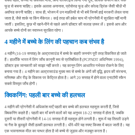
सबसे पहले, कच्चा या अधपका मांस, बिना पाश्चराइज किया गया दूध, अधिक कैफीन और जंक
फूड से बचना चाहिए। इसके अलावा अनानास, प्रोसेस्ड फूड और कोल्ड ड्रिंक जैसी चीज़ें भी
अवॉयड करनी चाहिए। साथ ही, भोजन में उन मछलियों से भी बचें जिनमें हाई मरकरी लेवल पाया
जाता है, जैसे शार्क या किंग मैकेरल। कई तरह की हर्बल चाय भी प्रेगनेंसी में सुरक्षित नहीं मानी
जातीं। इसलिए, कुछ भी खाने-पीने से पहले अपने डॉक्टर की सलाह ज़रूर लें। इससे आप और
आपके बच्चे दोनों का स्वास्थ्य सुरक्षित रहेगा।
4 महीने में बच्चे के लिंग की पहचान कब संभव है
4 महीने (16-19 सप्ताह) के अल्ट्रासाउंड में बच्चे के बाहरी जननांग पूरी तरह विकसित हो जाते
हैं। हालाँकि भारत में लिंग जाँच कानूनी रूप से प्रतिबंधित है (PCPNDT अधिनियम 1994),
डॉक्टर इस जानकारी को साझा नहीं करते। यह कानून लिंग आधारित गर्भपात रोकने के लिए
बनाया गया है। 4 महीने का अल्ट्रासाउंड मुख्य रूप से बच्चे के अंगों की वृद्धि, हृदय की संरचना,
मस्तिष्क और रीढ़ के विकास पर केंद्रित होता है। आगे 20 सप्ताह में होने वाला एनाटॉमी स्कैन
सबसे विस्तृत जाँच होगी।
क्विकनिंग: पहली बार बच्चे की हलचल
4 महीने की प्रेगनेंसी में अधिकांश माएँ पहली बार बच्चे की हलचल महसूस करती हैं, जिसे
क्विकनिंग कहते हैं। पहली बार माँ बनने वालों को यह अनुभव 18-22 सप्ताह में होता है, जबकि
दूसरी या तीसरी प्रेगनेंसी में 14-16 सप्ताह में ही महसूस होने लगती है। शुरू में यह तितली उड़ने
या गैस के बुलबुले जैसी हल्की हलचल लगती है। धीरे-धीरे यह स्पष्ट किक्स में बदल जाती है। यह
एक भावनात्मक मील का पत्थर होता है जो बच्चे से जुड़ाव और मज़बूत करता है।